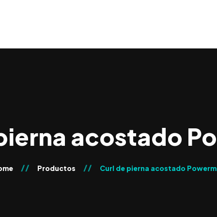
 pierna acostado 
ome
Productos
Curl de pierna acostado Powerm