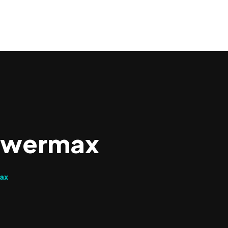
0
Powermax
ax