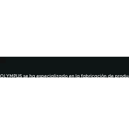
OLYMPUS se ha especializado en la fabricación de produc
Explore
Garantía
Casos de Exito
FAQ
¿Como Comprar?