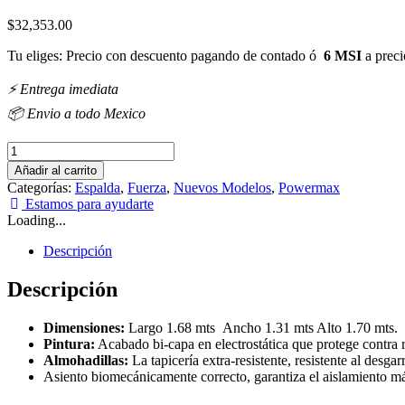
$
32,353.00
Tu eliges: Precio con descuento pagando de contado ó
6 MSI
a preci
⚡️ Entrega imediata
📦 Envio a todo Mexico
Remo
bajo
Añadir al carrito
isolateral
Categorías:
Espalda
,
Fuerza
,
Nuevos Modelos
,
Powermax
Powermax
Estamos para ayudarte
cantidad
Loading...
Descripción
Descripción
Dimensiones:
Largo 1.68 mts Ancho 1.31 mts Alto 1.70 mts.
Pintura:
Acabado bi-capa en electrostática que protege contra 
Almohadillas:
La tapicería extra-resistente, resistente al desga
Asiento biomecánicamente correcto, garantiza el aislamiento m