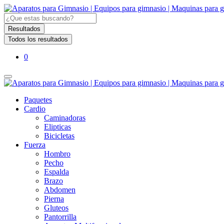
Search
...
Resultados
Todos los resultados
0
Paquetes
Cardio
Caminadoras
Elipticas
Bicicletas
Fuerza
Hombro
Pecho
Espalda
Brazo
Abdomen
Pierna
Gluteos
Pantorrilla