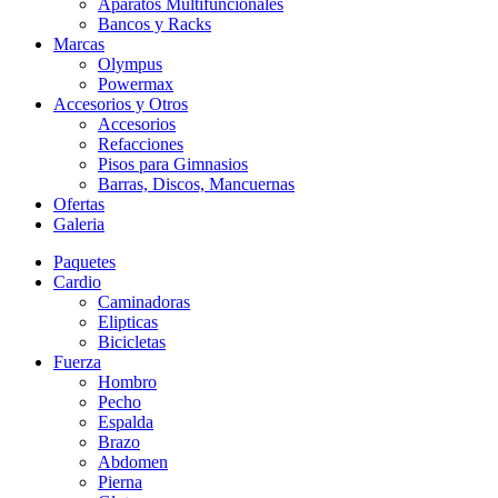
Aparatos Multifuncionales
Bancos y Racks
Marcas
Olympus
Powermax
Accesorios y Otros
Accesorios
Refacciones
Pisos para Gimnasios
Barras, Discos, Mancuernas
Ofertas
Galeria
Paquetes
Cardio
Caminadoras
Elipticas
Bicicletas
Fuerza
Hombro
Pecho
Espalda
Brazo
Abdomen
Pierna