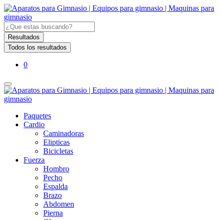
Search
...
Resultados
Todos los resultados
0
Paquetes
Cardio
Caminadoras
Elipticas
Bicicletas
Fuerza
Hombro
Pecho
Espalda
Brazo
Abdomen
Pierna