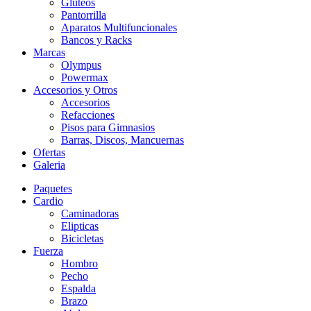
Gluteos
Pantorrilla
Aparatos Multifuncionales
Bancos y Racks
Marcas
Olympus
Powermax
Accesorios y Otros
Accesorios
Refacciones
Pisos para Gimnasios
Barras, Discos, Mancuernas
Ofertas
Galeria
Paquetes
Cardio
Caminadoras
Elipticas
Bicicletas
Fuerza
Hombro
Pecho
Espalda
Brazo