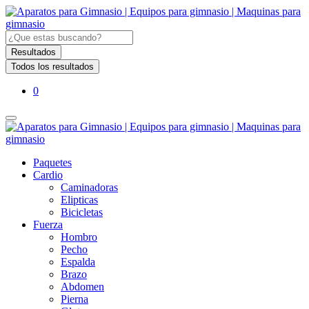
Search
...
Resultados
Todos los resultados
0
Paquetes
Cardio
Caminadoras
Elipticas
Bicicletas
Fuerza
Hombro
Pecho
Espalda
Brazo
Abdomen
Pierna