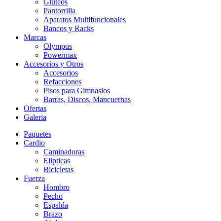
Gluteos
Pantorrilla
Aparatos Multifuncionales
Bancos y Racks
Marcas
Olympus
Powermax
Accesorios y Otros
Accesorios
Refacciones
Pisos para Gimnasios
Barras, Discos, Mancuernas
Ofertas
Galeria
Paquetes
Cardio
Caminadoras
Elipticas
Bicicletas
Fuerza
Hombro
Pecho
Espalda
Brazo