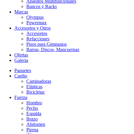
Aparatos Multifuncionales
Bancos y Racks
Marcas
Olympus
Powermax
Accesorios y Otros
Accesorios
Refacciones
Pisos para Gimnasios
Barras, Discos, Mancuernas
Ofertas
Galeria
Paquetes
Cardio
Caminadoras
Elipticas
Bicicletas
Fuerza
Hombro
Pecho
Espalda
Brazo
Abdomen
Pierna