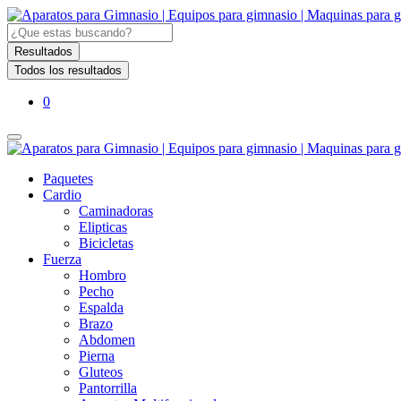
Search
...
Resultados
Todos los resultados
0
Paquetes
Cardio
Caminadoras
Elipticas
Bicicletas
Fuerza
Hombro
Pecho
Espalda
Brazo
Abdomen
Pierna
Gluteos
Pantorrilla