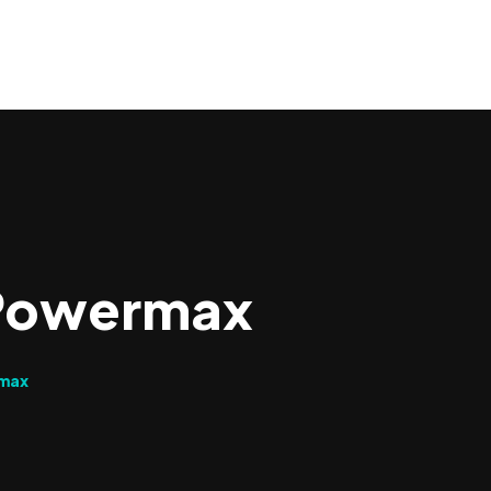
0
 Powermax
rmax