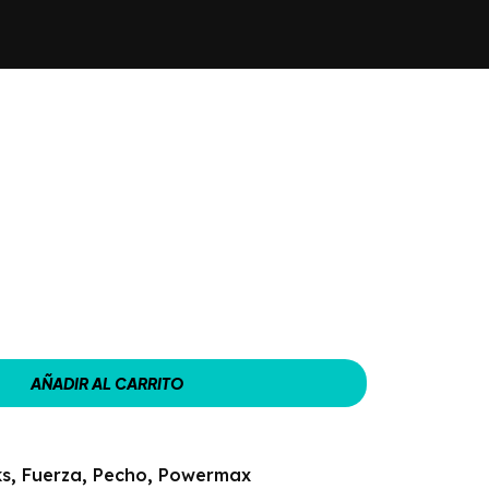
AÑADIR AL CARRITO
ks
,
Fuerza
,
Pecho
,
Powermax