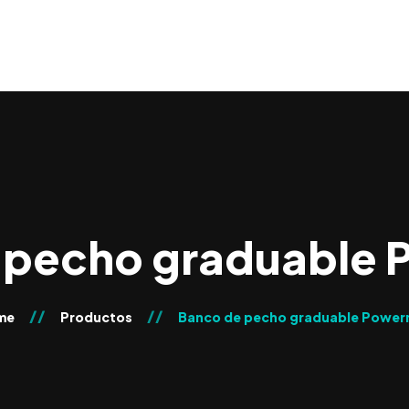
 pecho graduable
me
Productos
Banco de pecho graduable Powe