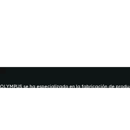
OLYMPUS se ha especializado en la fabricación de produc
Explore
Garantía
Casos de Exito
FAQ